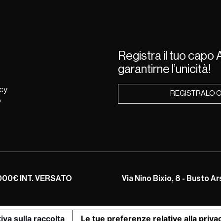
Registra il tuo capo A
garantirne l’unicità!
icy
REGISTRALO 
o
.000€ INT. VERSATO
Via Nino Bixio, 8 - Busto Ar
iva sulla raccolta
Le tue preferenze relative alla priva